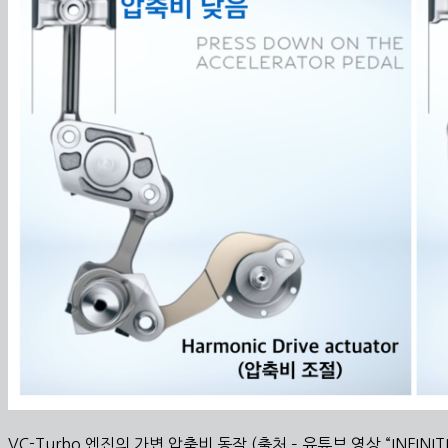
VC-Turbo 엔진의 가변 압축비 동작 (출처 – 유튜브 영상 “INFINITI Var