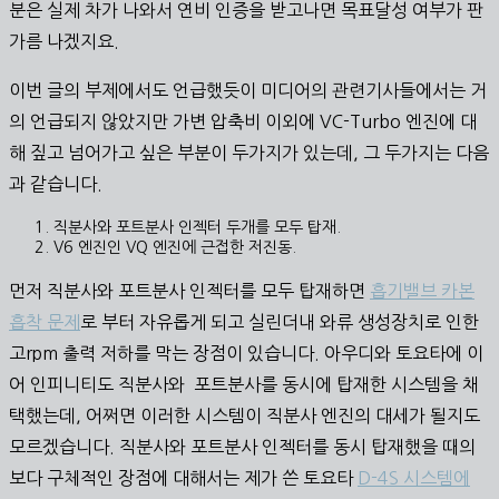
분은 실제 차가 나와서 연비 인증을 받고나면 목표달성 여부가 판
가름 나겠지요.
이번 글의 부제에서도 언급했듯이 미디어의 관련기사들에서는 거
의 언급되지 않았지만 가변 압축비 이외에 VC-Turbo 엔진에 대
해 짚고 넘어가고 싶은 부분이 두가지가 있는데, 그 두가지는 다음
과 같습니다.
직분사와 포트분사 인젝터 두개를 모두 탑재.
V6 엔진인 VQ 엔진에 근접한 저진동.
먼저 직분사와 포트분사 인젝터를 모두 탑재하면
흡기밸브 카본
흡착 문제
로 부터 자유롭게 되고 실린더내 와류 생성장치로 인한
고rpm 출력 저하를 막는 장점이 있습니다. 아우디와 토요타에 이
어 인피니티도 직분사와 포트분사를 동시에 탑재한 시스템을 채
택했는데, 어쩌면 이러한 시스템이 직분사 엔진의 대세가 될지도
모르겠습니다. 직분사와 포트분사 인젝터를 동시 탑재했을 때의
보다 구체적인 장점에 대해서는 제가 쓴 토요타
D-4S 시스템에