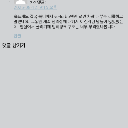
ㅇㅇ
댓글:
2025-08-12, 9:15 오후
슬프게도 결국 북미에서 vc-turbo엔진 달린 차량 대부분 리콜하고
말았네요. 그동안 계속 신뢰성에 대해서 이런저런 말들이 많았었는
데, 현실에서 굴리기에 멀티링크 구조는 너무 무리였나봅니다.
답글
댓글 남기기