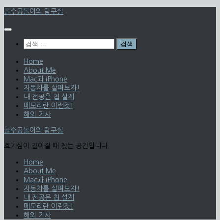
Skip
골수공돌이의 탐구실
to
content
검
색:
Home
About Me
Mac과 iPhone
자동차를 살펴보자!
내 전공은 칩 설계
메모리란 이런것!
해외 기사
골수공돌이의 탐구실
호기심이 깊어질 때 찾는 공간입니다.
Home
About Me
Mac과 iPhone
자동차를 살펴보자!
내 전공은 칩 설계
메모리란 이런것!
해외 기사