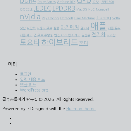
GPU
DDR4
Dolby Atmos
Geforce RTX
IDFA
IEEE1500
JEDEC
LPDDR3
ISOCELL
MacOS
NoC
Nonacell
nVidia
Turing
Ray Tracing
Tetracell
Time Machine
Volta
애플
아키텍처
닛산
다단화
사용자 추적
삼성
알티마
애플 뮤직
전기차
애플 페이
앱 추적 투명성
엔진-CVT 협조 제어
일반유
타이칸
하이브리드
토요타
혼다
메타
로그인
입력 내용 피드
댓글 피드
WordPress.org
골수공돌이의 탐구실 © 2026. All Rights Reserved.
Powered by
- Designed with the
Hueman theme