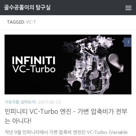
골수공돌이의 탐구실
Skip to content
TAGGED:
VC-T
1
자동차를 살펴보자!
2017-02-23
인피니티 VC-Turbo 엔진 – 가변 압축비가 전부
는 아니다!
작년 9월 인피니티에서 가변 압축비 엔진인 VC-Turbo (Variable