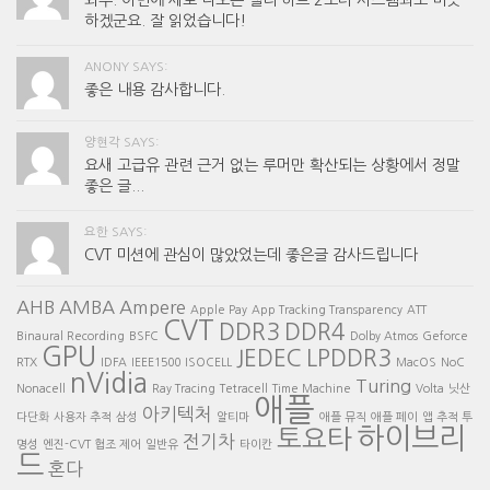
하겠군요. 잘 읽었습니다!
ANONY SAYS:
좋은 내용 감사합니다.
양현각 SAYS:
요새 고급유 관련 근거 없는 루머만 확산되는 상황에서 정말
좋은 글...
요한 SAYS:
CVT 미션에 관심이 많았었는데 좋은글 감사드립니다
AHB
AMBA
Ampere
Apple Pay
App Tracking Transparency
ATT
CVT
DDR3
DDR4
Binaural Recording
BSFC
Dolby Atmos
Geforce
GPU
JEDEC
LPDDR3
RTX
IDFA
IEEE1500
ISOCELL
MacOS
NoC
nVidia
Turing
Nonacell
Ray Tracing
Tetracell
Time Machine
Volta
닛산
애플
아키텍처
다단화
사용자 추적
삼성
알티마
애플 뮤직
애플 페이
앱 추적 투
하이브리
토요타
전기차
명성
엔진-CVT 협조 제어
일반유
타이칸
드
혼다