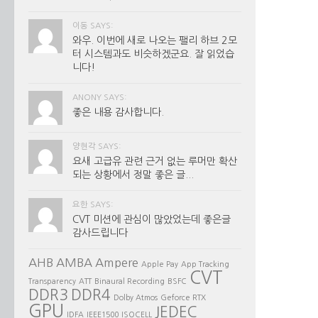
이동 SAYS:
와우. 이번에 새로 나오는 팰리 하브 2모
터 시스템과도 비슷하겠군요. 잘 읽었습
니다!
ANONY SAYS:
좋은 내용 감사합니다.
양현각 SAYS:
요새 고급유 관련 근거 없는 루머만 확산
되는 상황에서 정말 좋은 글...
요한 SAYS:
CVT 미션에 관심이 많았었는데 좋은글
감사드립니다
AHB
AMBA
Ampere
Apple Pay
App Tracking
CVT
Transparency
ATT
Binaural Recording
BSFC
DDR3
DDR4
Dolby Atmos
Geforce RTX
GPU
JEDEC
IDFA
IEEE1500
ISOCELL