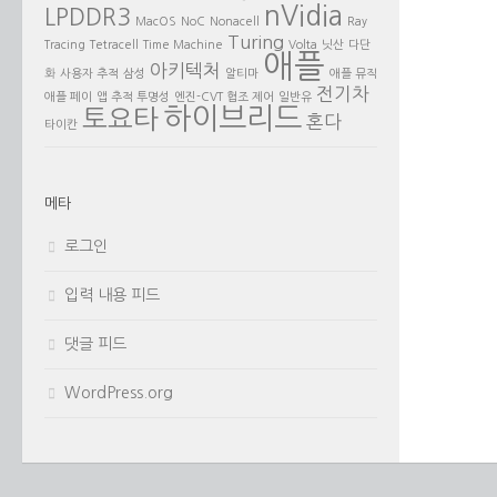
nVidia
LPDDR3
MacOS
NoC
Nonacell
Ray
Turing
Tracing
Tetracell
Time Machine
Volta
닛산
다단
애플
아키텍처
화
사용자 추적
삼성
알티마
애플 뮤직
전기차
애플 페이
앱 추적 투명성
엔진-CVT 협조 제어
일반유
하이브리드
토요타
혼다
타이칸
메타
로그인
입력 내용 피드
댓글 피드
WordPress.org