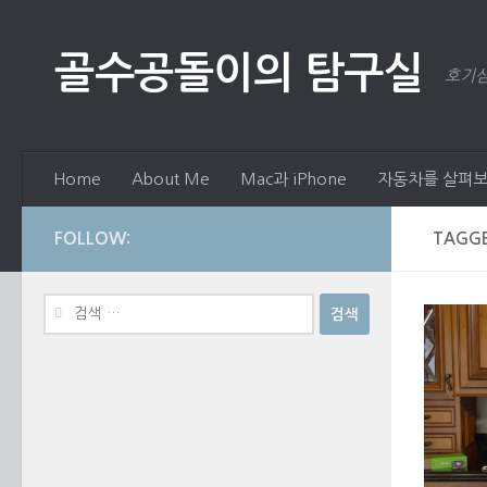
Skip to content
골수공돌이의 탐구실
호기심
Home
About Me
Mac과 iPhone
자동차를 살펴보
FOLLOW:
TAGG
검
색: