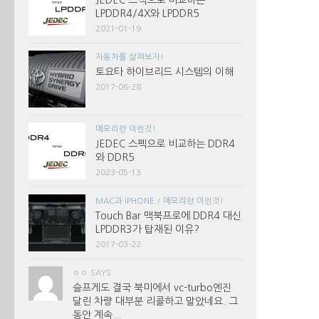
JEDEC 스펙으로 비교하는
LPDDR4/4X와 LPDDR5
2021-01-19
자동차를 살펴보자!
토요타 하이브리드 시스템의 이해
2017-06-28
메모리란 이런것!
JEDEC 스펙으로 비교하는 DDR4
와 DDR5
2023-05-13
MAC과 IPHONE
/
메모리란 이런것!
Touch Bar 맥북프로에 DDR4 대신
LPDDR3가 탑재된 이유?
2017-03-22
ㅇㅇ SAYS:
슬프게도 결국 북미에서 vc-turbo엔진
달린 차량 대부분 리콜하고 말았네요. 그
동안 계속...