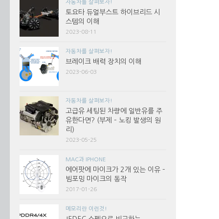
자동차를 살펴보자!
토요타 듀얼부스트 하이브리드 시
스템의 이해
2023-08-11
자동차를 살펴보자!
브레이크 배력 장치의 이해
2023-06-03
자동차를 살펴보자!
고급유 세팅된 차량에 일반유를 주
유한다면? (부제 – 노킹 발생의 원
리)
2023-05-25
MAC과 IPHONE
에어팟에 마이크가 2개 있는 이유 –
빔포밍 마이크의 동작
2017-01-26
메모리란 이런것!