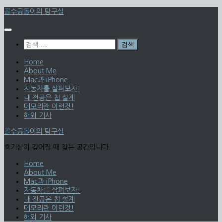
Skip
골수공돌이의 탐구실
to
content
검
색:
Home
About Me
Mac과 iPhone
자동차를 살펴보자!
내 전공은 칩 설계
메모리란 이런것!
해외 기사
골수공돌이의 탐구실
호기심이 깊어질 때 찾는 공간입니다.
Home
About Me
Mac과 iPhone
자동차를 살펴보자!
내 전공은 칩 설계
메모리란 이런것!
해외 기사