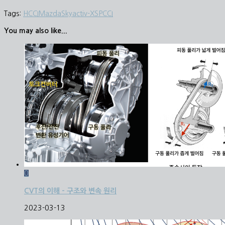
Tags:
HCCI
Mazda
Skyactiv-X
SPCCI
You may also like...
0
CVT의 이해 – 구조와 변속 원리
2023-03-13