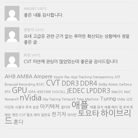
ANONY SAYS:
좋은 내용 감사합니다.
양현각 SAYS:
요새 고급유 관련 근거 없는 루머만 확산되는 상황에서 정말
좋은 글...
요한 SAYS:
CVT 미션에 관심이 많았었는데 좋은글 감사드립니다
AHB
AMBA
Ampere
Apple Pay
App Tracking Transparency
ATT
CVT
DDR3
DDR4
Binaural Recording
BSFC
Dolby Atmos
Geforce
GPU
JEDEC
LPDDR3
RTX
IDFA
IEEE1500
ISOCELL
MacOS
NoC
nVidia
Turing
Nonacell
Ray Tracing
Tetracell
Time Machine
Volta
닛산
애플
아키텍처
다단화
사용자 추적
삼성
알티마
애플 뮤직
애플 페이
앱 추적 투
하이브리
토요타
전기차
명성
엔진-CVT 협조 제어
일반유
타이칸
드
혼다