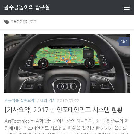
골수공돌이의 탐구실
Skip to content
TAGGED:
포드
1
자동차를 살펴보자!
/
해외 기사
2017-05-22
[기사요약] 2017년 인포테인먼트 시스템 현황
ArsTechnica는 즐겨찾는 사이트 중의 하나인데, 최근 몇 종류의 차
량에 대해 인포테인먼트 시스템의 현황을 잘 정리한 기사가 올라와