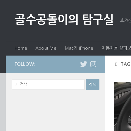
Skip to content
골수공돌이의 탐구실
호기심
Home
About Me
Mac과 iPhone
자동차를 살펴보
FOLLOW:
TAG
검
색: