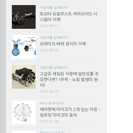
자동차를 살펴보자!
토요타 듀얼부스트 하이브리드 시
스템의 이해
2023-08-11
자동차를 살펴보자!
브레이크 배력 장치의 이해
2023-06-03
자동차를 살펴보자!
고급유 세팅된 차량에 일반유를 주
유한다면? (부제 – 노킹 발생의 원
리)
2023-05-25
MAC과 IPHONE
에어팟에 마이크가 2개 있는 이유 –
빔포밍 마이크의 동작
2017-01-26