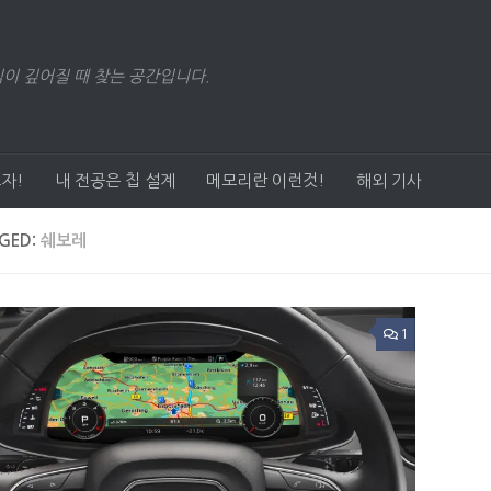
이 깊어질 때 찾는 공간입니다.
자!
내 전공은 칩 설계
메모리란 이런것!
해외 기사
GED:
쉐보레
1