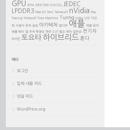
GPU
JEDEC
IDFA
IEEE1500
ISOCELL
nVidia
LPDDR3
MacOS
NoC
Nonacell
Ray
Turing
Tracing
Tetracell
Time Machine
Volta
닛산
다단
애플
아키텍처
화
사용자 추적
삼성
알티마
애플 뮤직
전기차
애플 페이
앱 추적 투명성
엔진-CVT 협조 제어
일반유
하이브리드
토요타
혼다
타이칸
메타
로그인
입력 내용 피드
댓글 피드
WordPress.org