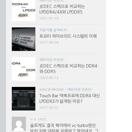
메모리란 이런것!
JEDEC 스펙으로 비교하는
LPDDR4/4X와 LPDDR5
2021-01-19
자동차를 살펴보자!
토요타 하이브리드 시스템의 이해
2017-06-28
메모리란 이런것!
JEDEC 스펙으로 비교하는 DDR4
와 DDR5
2023-05-13
MAC과 IPHONE
/
메모리란 이런것!
Touch Bar 맥북프로에 DDR4 대신
LPDDR3가 탑재된 이유?
2017-03-22
ㅇㅇ SAYS:
슬프게도 결국 북미에서 vc-turbo엔진
달린 차량 대부분 리콜하고 말았네요. 그