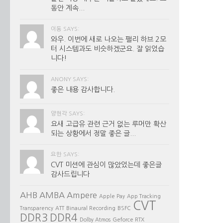
동안 계속...
이동 SAYS:
와우. 이번에 새로 나오는 팰리 하브 2모
터 시스템과도 비슷하겠군요. 잘 읽었습
니다!
ANONY SAYS:
좋은 내용 감사합니다.
양현각 SAYS:
요새 고급유 관련 근거 없는 루머만 확산
되는 상황에서 정말 좋은 글...
요한 SAYS:
CVT 미션에 관심이 많았었는데 좋은글
감사드립니다
AHB
AMBA
Ampere
Apple Pay
App Tracking
CVT
Transparency
ATT
Binaural Recording
BSFC
DDR3
DDR4
Dolby Atmos
Geforce RTX