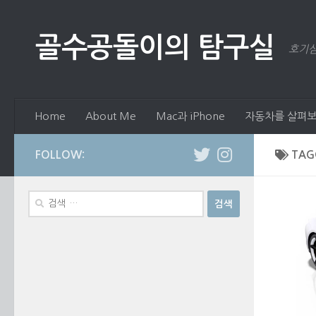
Skip to content
골수공돌이의 탐구실
호기심
Home
About Me
Mac과 iPhone
자동차를 살펴보
FOLLOW:
TAG
검
색: