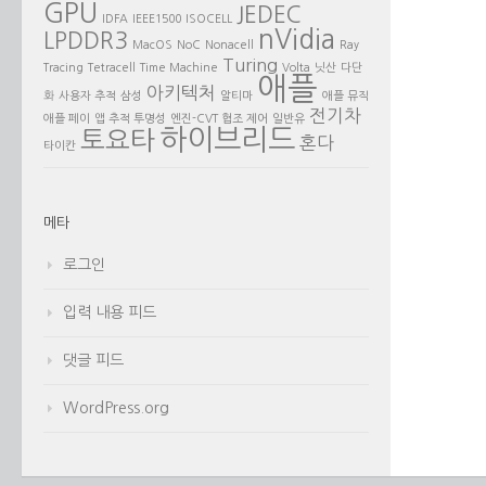
GPU
JEDEC
IDFA
IEEE1500
ISOCELL
nVidia
LPDDR3
MacOS
NoC
Nonacell
Ray
Turing
Tracing
Tetracell
Time Machine
Volta
닛산
다단
애플
아키텍처
화
사용자 추적
삼성
알티마
애플 뮤직
전기차
애플 페이
앱 추적 투명성
엔진-CVT 협조 제어
일반유
하이브리드
토요타
혼다
타이칸
메타
로그인
입력 내용 피드
댓글 피드
WordPress.org