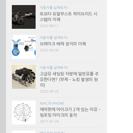
자동차를 살펴보자!
토요타 듀얼부스트 하이브리드 시
스템의 이해
2023-08-11
자동차를 살펴보자!
브레이크 배력 장치의 이해
2023-06-03
자동차를 살펴보자!
고급유 세팅된 차량에 일반유를 주
유한다면? (부제 – 노킹 발생의 원
리)
2023-05-25
MAC과 IPHONE
에어팟에 마이크가 2개 있는 이유 –
빔포밍 마이크의 동작
2017-01-26