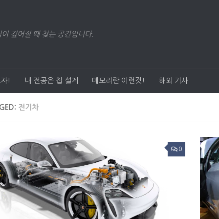
이 깊어질 때 찾는 공간입니다.
자!
내 전공은 칩 설계
메모리란 이런것!
해외 기사
GED:
전기차
0