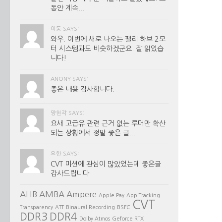
동안 계속...
이동 SAYS:
와우. 이번에 새로 나오는 팰리 하브 2모
터 시스템과도 비슷하겠군요. 잘 읽었습
니다!
ANONY SAYS:
좋은 내용 감사합니다.
양현각 SAYS:
요새 고급유 관련 근거 없는 루머만 확산
되는 상황에서 정말 좋은 글...
요한 SAYS:
CVT 미션에 관심이 많았었는데 좋은글
감사드립니다
AHB
AMBA
Ampere
Apple Pay
App Tracking
CVT
Transparency
ATT
Binaural Recording
BSFC
DDR3
DDR4
Dolby Atmos
Geforce RTX