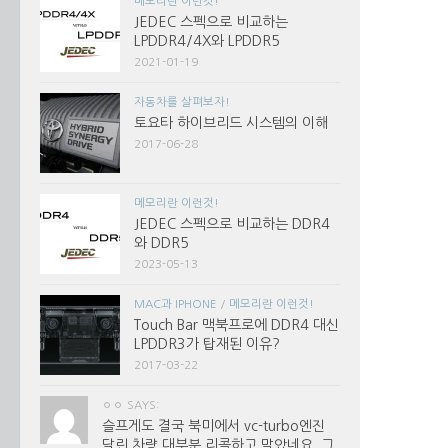
메모리란 이런것!
JEDEC 스펙으로 비교하는
LPDDR4/4X와 LPDDR5
2021-01-19
자동차를 살펴보자!
토요타 하이브리드 시스템의 이해
2017-06-28
메모리란 이런것!
JEDEC 스펙으로 비교하는 DDR4
와 DDR5
2023-05-13
MAC과 IPHONE
/
메모리란 이런것!
Touch Bar 맥북프로에 DDR4 대신
LPDDR3가 탑재된 이유?
2017-03-22
ㅇㅇ SAYS:
슬프게도 결국 북미에서 vc-turbo엔진
달린 차량 대부분 리콜하고 말았네요. 그